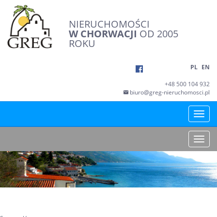
NIERUCHOMOŚCI
W CHORWACJI
OD 2005
ROKU
PL
EN
+48 500 104 932
biuro@greg-nieruchomosci.pl
Toggle
naviga
Toggle
naviga