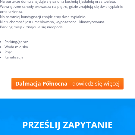
Na parterze domu znajduje się salon z kuchnią i jadalnią oraz toaleta.
Wewnętrzne schody prowadza na piętro, gdzie znajdują się dwie sypialnie
oraz łazienka.
Na ostatniej kondygnacji znajdziemy dwie sypialnie.
Nieruchomość jest umeblowana, wyposażona i klimatyzowana.
Parking miejski znajduje się nieopodal.
Parking/garaż
Woda miejska
Prąd
Kanalizacja
Dalmacja Północna
- dowiedz się więcej
PRZEŚLIJ ZAPYTANIE