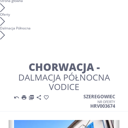
Strona główna
Oferty
Dalmacja Północna
CHORWACJA -
DALMACJA PÓŁNOCNA
VODICE
SZEREGOWIEC





NR OFERTY
HRV003674
Previous
Nex