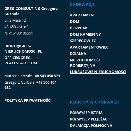
CHORWACJI
GREG-CONSULTING Grzegorz
Gurbała
APARTAMENT
ul. 3 Maja 42
DOM
43-450 Ustroń
BLIŹNIAK
NIP: 6480106551
DOM KAMIENNY
SZEREGOWIEC
BIURO@GREG-
APARTAMENTOWIEC
NIERUCHOMOSCI.PL
DZIAŁKA
OFFICE@GREG-
NIERUCHOMOŚĆ
REALESTATE.COM
KOMERCYJNA
LUKSUSOWE NIERUCHOMOŚCI
Marzena Kozak:
+48 503 050 573
Grzegorz Gurbała:
+48 500 104
932
POLITYKA PRYWATNOŚCI
REGIONY W CHORWACJI
PÓŁWYSEP ISTRIA
PÓŁWYSEP PELJEŠAC
DALMACJA PÓŁNOCNA