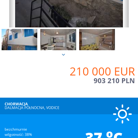
210 000 EUR
903 210 PLN
CHORWACJA
DALMACJA PÓŁNOCNA, VODICE
o
bezchmurnie
37
C
wilgotność: 38%