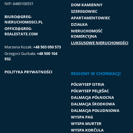
NIP: 6480106551
DOM KAMIENNY
SZEREGOWIEC
BIURO@GREG-
APARTAMENTOWIEC
NIERUCHOMOSCI.PL
DZIAŁKA
OFFICE@GREG-
NIERUCHOMOŚĆ
REALESTATE.COM
KOMERCYJNA
LUKSUSOWE NIERUCHOMOŚCI
Marzena Kozak:
+48 503 050 573
Grzegorz Gurbała:
+48 500 104
932
POLITYKA PRYWATNOŚCI
REGIONY W CHORWACJI
PÓŁWYSEP ISTRIA
PÓŁWYSEP PELJEŠAC
DALMACJA PÓŁNOCNA
DALMACJA ŚRODKOWA
DALMACJA POŁUDNIOWA
WYSPA PAG
WYSPA MURTER
WYSPA KORČULA