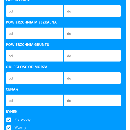
POWIERZCHNIA MIESZKALNA
POWIERZCHNIA GRUNTU
ODLEGŁOŚĆ OD MORZA
CENA €
RYNEK
Pierwotny
Wtórny