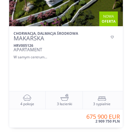
NOWA
OFERTA
CHORWACJA, DALMACJA ŚRODKOWA
MAKARSKA

HRV005126
APARTAMENT
W samym centrum...
4 pokoje
3 łazienki
3 sypialnie
675 900 EUR
2 909 750 PLN