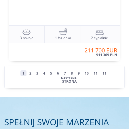
3 pokoje
1 łazienka
2 sypialnie
211 700 EUR
911 369 PLN
1
2
3
4
5
6
7
8
9
10
11
11
NASTĘPNA
STRONA
SPEŁNIJ SWOJE MARZENIA