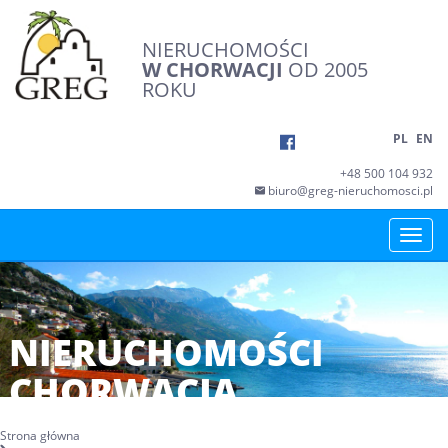
NIERUCHOMOŚCI
W CHORWACJI
OD 2005
ROKU
PL
EN
+48 500 104 932
biuro@greg-nieruchomosci.pl
Toggle
naviga
NIERUCHOMOŚCI
CHORWACJA
Strona główna