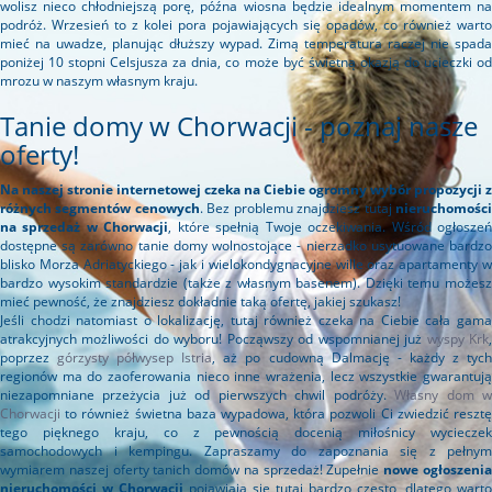
wolisz nieco chłodniejszą porę, późna wiosna będzie idealnym momentem na
podróż. Wrzesień to z kolei pora pojawiających się opadów, co również warto
mieć na uwadze, planując dłuższy wypad. Zimą temperatura raczej nie spada
poniżej 10 stopni Celsjusza za dnia, co może być świetną okazją do ucieczki od
mrozu w naszym własnym kraju.
Tanie domy w Chorwacji - poznaj nasze
oferty!
Na naszej stronie internetowej czeka na Ciebie ogromny wybór propozycji z
różnych segmentów cenowych
. Bez problemu znajdziesz tutaj
nieruchomośc
na sprzedaż w Chorwacji
, które spełnią Twoje oczekiwania. Wśród ogłosze
dostępne są zarówno tanie domy wolnostojące - nierzadko usytuowane bardzo
blisko Morza Adriatyckiego - jak i wielokondygnacyjne wille oraz apartamenty w
bardzo wysokim standardzie (także z własnym basenem). Dzięki temu możesz
mieć pewność, że znajdziesz dokładnie taką ofertę, jakiej szukasz!
Jeśli chodzi natomiast o lokalizację, tutaj również czeka na Ciebie cała gama
atrakcyjnych możliwości do wyboru! Począwszy od wspomnianej już
wyspy Krk
poprzez
górzysty półwysep Istria
, aż po cudowną Dalmację - każdy z tyc
regionów ma do zaoferowania nieco inne wrażenia, lecz wszystkie gwarantują
niezapomniane przeżycia już od pierwszych chwil podróży.
Własny dom 
Chorwacji
to również świetna baza wypadowa, która pozwoli Ci zwiedzić resztę
tego pięknego kraju, co z pewnością docenią miłośnicy wycieczek
samochodowych i kempingu. Zapraszamy do zapoznania się z pełnym
wymiarem naszej oferty tanich domów na sprzedaż! Zupełnie
nowe ogłoszeni
nieruchomości w Chorwacji
pojawiają się tutaj bardzo często, dlatego warto