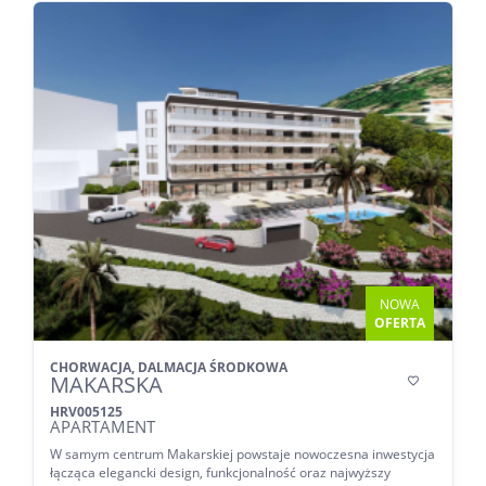
NOWA
OFERTA
CHORWACJA, DALMACJA ŚRODKOWA
MAKARSKA

HRV005125
APARTAMENT
W samym centrum Makarskiej powstaje nowoczesna inwestycja
łącząca elegancki design, funkcjonalność oraz najwyższy