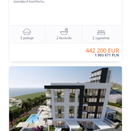
standard komfortu.
3 pokoje
2 łazienki
2 sypialnie
442 200 EUR
1 903 671 PLN