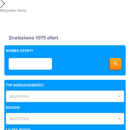
Wszystkie oferty
Znaleziono 1075 ofert
NUMER OFERTY

TYP NIERUCHOMOŚCI
WSZYSTKIE
REGION
WSZYSTKIE
LICZBA POKOI