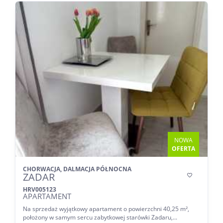
NOWA
OFERTA
CHORWACJA, DALMACJA PÓŁNOCNA
ZADAR

HRV005123
APARTAMENT
Na sprzedaż wyjątkowy apartament o powierzchni 40,25 m²,
położony w samym sercu zabytkowej starówki Zadaru,...