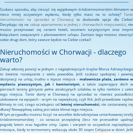
Szukasz sposobu, aby cieszyć się wyjątkowym śródziemnomorskim klimatem w
nieco mniej oczywistym wydaniu, kiedy tylko masz na to ochotę?
Tanie
nieruchomości na sprzedaż w Chorwacji
to doskonała opcja dla Ciebie
Decydując się na
zakup apartamentu w jednej z chorwackich miejscowości
, ni
musisz przejmować się cenami hoteli, sezonem turystycznym oraz innymi
bolączkami związanymi z planowaniem urlopu. Zamiast tego możesz stworzyć
sobie drugi dom, który zawsze będzie na Ciebie czekać!
Nieruchomości w Chorwacji - dlaczego
warto?
Zakup własnej posesji w jednym z najpiękniejszych krajów Morza Adriatyckiego
to świetne rozwiązanie z wielu powodów. Jeśli szukasz spokojnej i pewnej
destynacji na urlop, trudno o lepsze miejsce -
malownicze plaże, zarówno 
wydaniu piaszczystym, jak i kamienistym
, a także zapierające dech 
piersiach tereny górzyste pełne atrakcyjnych szlaków, to tylko niektóre z zalet
tego miejsca. Tanie domy w Chorwacji na sprzedaż to również posiadłości
ulokowane na wyspach - w tym na największej, czyli Krk. Jeśli prawdziwie rajskie
klimaty to coś, czego oczekujesz od
letniej nieruchomości
, nie zastanawiaj si
dłużej! Niewątpliwą zaletą jest także klimat tego miejsca.
W tym przypadku możesz liczyć na wszelkie dobrodziejstwa umiarkowanej strefy
śródziemnomorskiej - co oznacza przepiękną (lecz nie przesadnie upalną)
pogodę latem oraz łagodne zimy. Lipiec i sierpień to oczywiście najcieplejsze
miesiące, kiedy to termometry wskazują około 30 stopni Celsjusza w dzień. Jeśli