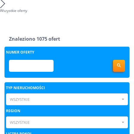
Wszystkie oferty
Znaleziono 1075 ofert
NUMER OFERTY

TYP NIERUCHOMOŚCI
WSZYSTKIE
REGION
WSZYSTKIE
LICZBA POKOI