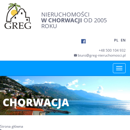
NIERUCHOMOŚCI
W CHORWACJI
OD 2005
ROKU
PL
EN
+48 500 104 932
biuro@greg-nieruchomosci.pl
Toggle
naviga
CHORWACJA
Strona główna