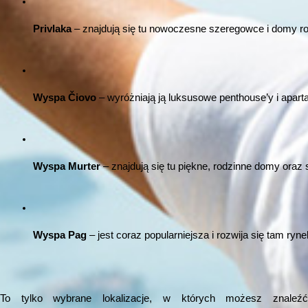
Privlaka
 – znajdują się tu nowoczesne szeregowce i domy r
Wyspa Čiovo
 – wyróżniają ją luksusowe penthouse’y i aparta
Wyspa Murter
 – znajdują się tu piękne, rodzinne domy ora
Wyspa Pag
 – jest coraz popularniejsza i rozwija się tam ryn
To tylko wybrane lokalizacje, w których możesz znaleźć