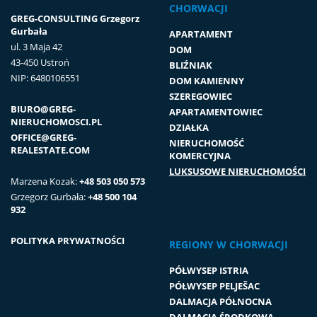
CHORWACJI
GREG-CONSULTING Grzegorz
Gurbała
APARTAMENT
ul. 3 Maja 42
DOM
43-450 Ustroń
BLIŹNIAK
NIP: 6480106551
DOM KAMIENNY
SZEREGOWIEC
BIURO@GREG-
APARTAMENTOWIEC
NIERUCHOMOSCI.PL
DZIAŁKA
OFFICE@GREG-
NIERUCHOMOŚĆ
REALESTATE.COM
KOMERCYJNA
LUKSUSOWE NIERUCHOMOŚCI
Marzena Kozak:
+48 503 050 573
Grzegorz Gurbała:
+48 500 104
932
POLITYKA PRYWATNOŚCI
REGIONY W CHORWACJI
PÓŁWYSEP ISTRIA
PÓŁWYSEP PELJEŠAC
DALMACJA PÓŁNOCNA
DALMACJA ŚRODKOWA