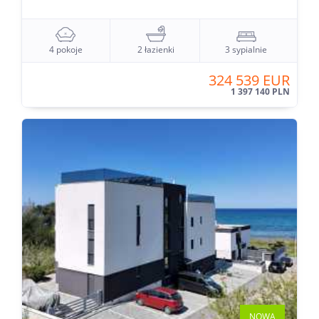
4 pokoje
2 łazienki
3 sypialnie
324 539 EUR
1 397 140 PLN
NOWA