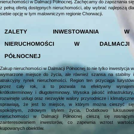
nieruchomości w Dalmacji Północnej. Zachęcamy do zapoznania się
z pełną ofertą dostępnych nieruchomości, aby wybrać najlepszą dla
siebie opcję w tym malowniczym regionie Chorwacji.
ZALETY INWESTOWANIA W
NIERUCHOMOŚCI W DALMACJI
PÓŁNOCNEJ
Zakup nieruchomości w Dalmacji Północnej to nie tylko inwestycja w
wymarzone miejsce do życia, ale również szansa na stabilny i
atrakcyjny rynek nieruchomości. Region ten przyciąga turystów
przez cały rok, a to pozwala na efektywny wynajem
krótkoterminowy i długoterminowy. Wysoka jakość infrastruktury,
rozwinięte usługi oraz niezwykłe walory przyrodnicze i klimatyczne
sprawiają, że jest to miejsce, w którym można cieszyć się
spokojnym, zdrowym stylem życia
.
Dodatkowo luksusow
nieruchomości w Dalmacji Północnej cieszą się rosnącym
zainteresowaniem inwestorów, co zapewnia wzrost wartości
kupowanych obiektów.