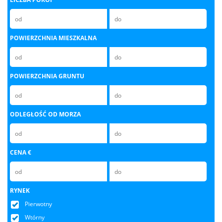
POWIERZCHNIA MIESZKALNA
POWIERZCHNIA GRUNTU
ODLEGŁOŚĆ OD MORZA
CENA €
RYNEK
Pierwotny
Wtórny