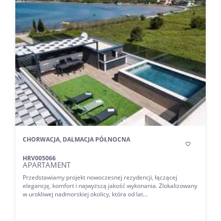
CHORWACJA, DALMACJA PÓŁNOCNA

HRV005066
APARTAMENT
Przedstawiamy projekt nowoczesnej rezydencji, łączącej
elegancję, komfort i najwyższą jakość wykonania. Zlokalizowany
w urokliwej nadmorskiej okolicy, która od lat...