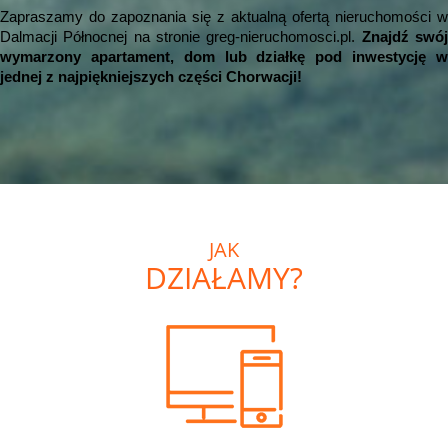
Zapraszamy do zapoznania się z aktualną ofertą nieruchomości w
Dalmacji Północnej na stronie greg-nieruchomosci.pl.
Znajdź swó
wymarzony apartament, dom lub działkę pod inwestycję w
jednej z najpiękniejszych części Chorwacji!
JAK
DZIAŁAMY?