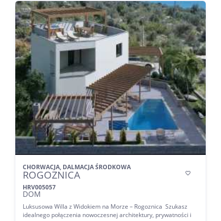
CHORWACJA, DALMACJA ŚRODKOWA
ROGOZNICA

HRV005057
DOM
Luksusowa Willa z Widokiem na Morze – Rogoznica Szukasz
idealnego połączenia nowoczesnej architektury, prywatności i