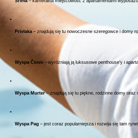
Srima
 – kameralna miejscowość z apartamentami wyposażony
Privlaka
 – znajdują się tu nowoczesne szeregowce i domy r
Wyspa Čiovo
 – wyróżniają ją luksusowe penthouse’y i aparta
Wyspa Murter
 – znajdują się tu piękne, rodzinne domy ora
Wyspa Pag
 – jest coraz popularniejsza i rozwija się tam ryn