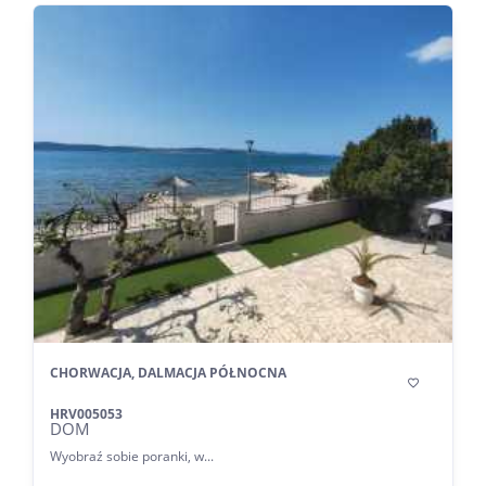
CHORWACJA, DALMACJA PÓŁNOCNA

HRV005053
DOM
Wyobraź sobie poranki, w...