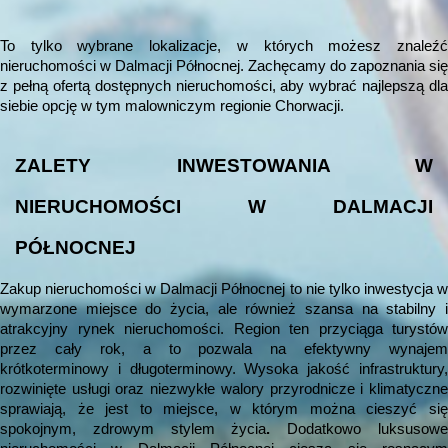
To tylko wybrane lokalizacje, w których możesz znaleźć
nieruchomości w Dalmacji Północnej. Zachęcamy do zapoznania się
z pełną ofertą dostępnych nieruchomości, aby wybrać najlepszą dla
siebie opcję w tym malowniczym regionie Chorwacji.
ZALETY INWESTOWANIA W
NIERUCHOMOŚCI W DALMACJI
PÓŁNOCNEJ
Zakup nieruchomości w Dalmacji Północnej to nie tylko inwestycja w
wymarzone miejsce do życia, ale również szansa na stabilny i
atrakcyjny rynek nieruchomości. Region ten przyciąga turystów
przez cały rok, a to pozwala na efektywny wynajem
krótkoterminowy i długoterminowy. Wysoka jakość infrastruktury,
rozwinięte usługi oraz niezwykłe walory przyrodnicze i klimatyczne
sprawiają, że jest to miejsce, w którym można cieszyć się
spokojnym, zdrowym stylem życia
.
Dodatkowo luksusow