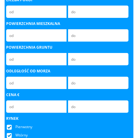
POWIERZCHNIA MIESZKALNA
POWIERZCHNIA GRUNTU
ODLEGŁOŚĆ OD MORZA
CENA €
RYNEK
Pierwotny
Wtórny