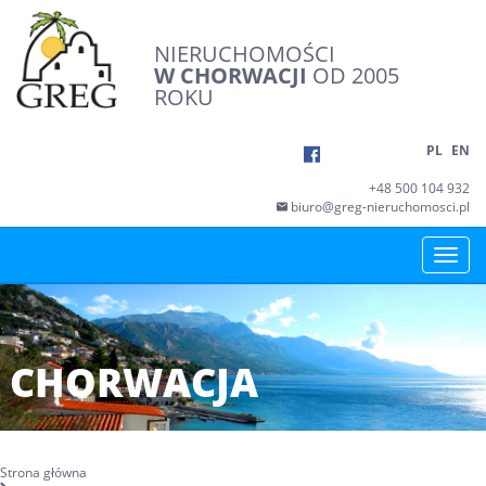
NIERUCHOMOŚCI
W CHORWACJI
OD 2005
ROKU
PL
EN
+48 500 104 932
biuro@greg-nieruchomosci.pl
Toggle
naviga
CHORWACJA
Strona główna