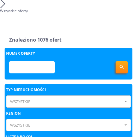
Wszystkie oferty
Znaleziono 1076 ofert
NUMER OFERTY

TYP NIERUCHOMOŚCI
WSZYSTKIE
REGION
WSZYSTKIE
LICZBA POKOI