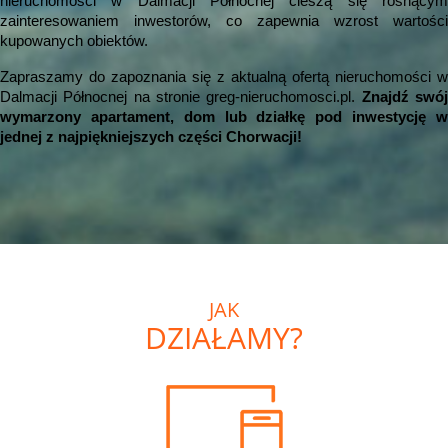
nieruchomości w Dalmacji Północnej cieszą się rosnącym
zainteresowaniem inwestorów, co zapewnia wzrost wartości
kupowanych obiektów.
Zapraszamy do zapoznania się z aktualną ofertą nieruchomości w
Dalmacji Północnej na stronie greg-nieruchomosci.pl.
Znajdź swó
wymarzony apartament, dom lub działkę pod inwestycję w
jednej z najpiękniejszych części Chorwacji!
JAK
DZIAŁAMY?