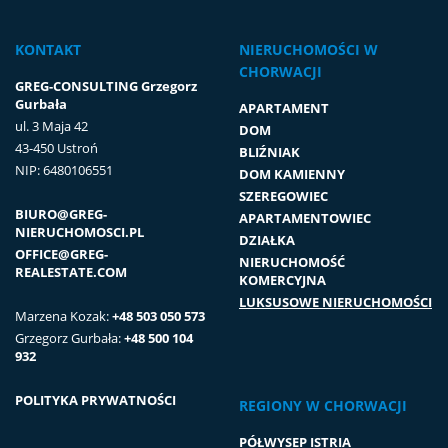
KONTAKT
NIERUCHOMOŚCI W
CHORWACJI
GREG-CONSULTING Grzegorz
Gurbała
APARTAMENT
ul. 3 Maja 42
DOM
43-450 Ustroń
BLIŹNIAK
NIP: 6480106551
DOM KAMIENNY
SZEREGOWIEC
BIURO@GREG-
APARTAMENTOWIEC
NIERUCHOMOSCI.PL
DZIAŁKA
OFFICE@GREG-
NIERUCHOMOŚĆ
REALESTATE.COM
KOMERCYJNA
LUKSUSOWE NIERUCHOMOŚCI
Marzena Kozak:
+48 503 050 573
Grzegorz Gurbała:
+48 500 104
932
POLITYKA PRYWATNOŚCI
REGIONY W CHORWACJI
PÓŁWYSEP ISTRIA