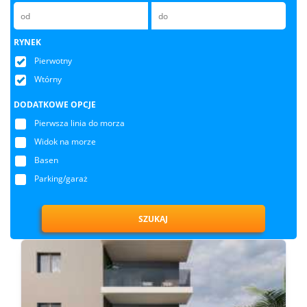
RYNEK
Pierwotny
Wtórny
DODATKOWE OPCJE
Pierwsza linia do morza
Widok na morze
Basen
Parking/garaż
SZUKAJ