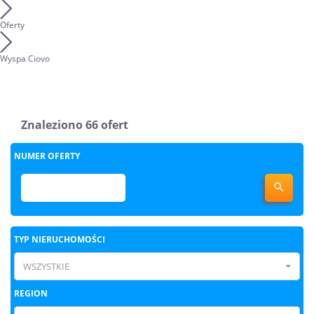
Oferty
Wyspa Ciovo
Znaleziono 66 ofert
NUMER OFERTY

TYP NIERUCHOMOŚCI
WSZYSTKIE
REGION