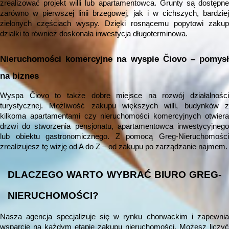
zrealizować projekt willi lub apartamentowca. Grunty są dostępne
zarówno w pierwszej linii brzegowej, jak i w cichszych, bardziej
zielonych częściach wyspy. Dzięki rosnącemu popytowi zakup
działki to również doskonała inwestycja długoterminowa.
Nieruchomości komercyjne na wyspie Čiovo – pomysł
na biznes
Wyspa Čiovo to także dobre miejsce na rozwój działalności
turystycznej. Możliwość zakupu większych willi, budynków z
kilkoma apartamentami czy nieruchomości komercyjnych otwiera
drzwi do stworzenia pensjonatu, apartamentowca inwestycyjnego
lub obiektu gastronomicznego. Z pomocą Greg-Nieruchomości
zrealizujesz tę wizję od A do Z – od zakupu po zarządzanie najmem.
DLACZEGO WARTO WYBRAĆ BIURO GREG-
NIERUCHOMOŚCI?
Nasza agencja specjalizuje się w rynku chorwackim i zapewnia
wsparcie na każdym etapie zakupu nieruchomości. Możesz liczyć