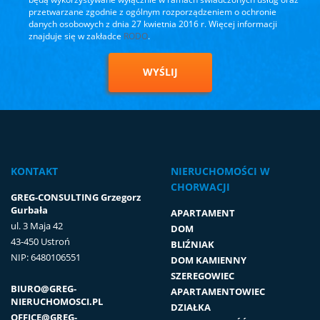
przetwarzane zgodnie z ogólnym rozporządzeniem o ochronie
danych osobowych z dnia 27 kwietnia 2016 r. Więcej informacji
znajduje się w zakładce
RODO
.
WYŚLIJ
KONTAKT
NIERUCHOMOŚCI W
CHORWACJI
GREG-CONSULTING Grzegorz
Gurbała
APARTAMENT
ul. 3 Maja 42
DOM
43-450 Ustroń
BLIŹNIAK
NIP: 6480106551
DOM KAMIENNY
SZEREGOWIEC
BIURO@GREG-
APARTAMENTOWIEC
NIERUCHOMOSCI.PL
DZIAŁKA
OFFICE@GREG-