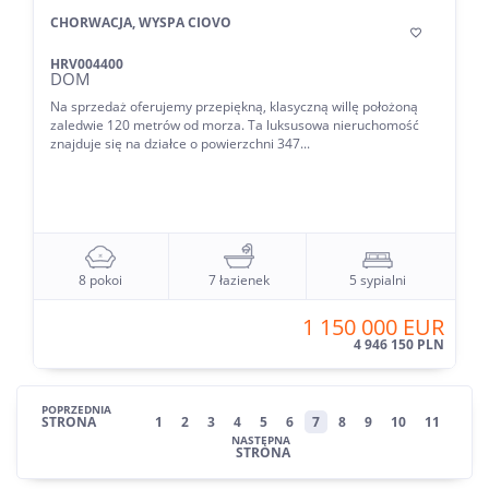
CHORWACJA, WYSPA CIOVO

HRV004400
DOM
Na sprzedaż oferujemy przepiękną, klasyczną willę położoną
zaledwie 120 metrów od morza. Ta luksusowa nieruchomość
znajduje się na działce o powierzchni 347...
8 pokoi
7 łazienek
5 sypialni
1 150 000 EUR
4 946 150 PLN
POPRZEDNIA
STRONA
1
2
3
4
5
6
7
8
9
10
11
NASTĘPNA
STRONA