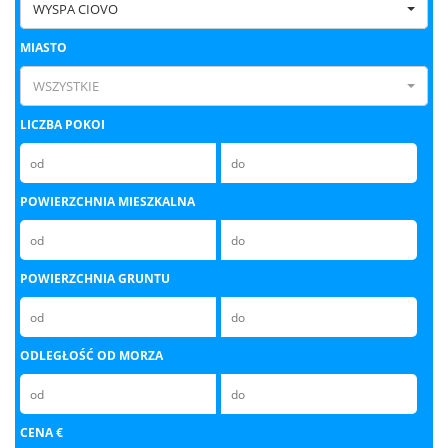
WYSPA CIOVO
MIASTO
WSZYSTKIE
LICZBA POKOI
POWIERZCHNIA MIESZKALNA
POWIERZCHNIA GRUNTU
ODLEGŁOŚĆ OD MORZA
CENA €