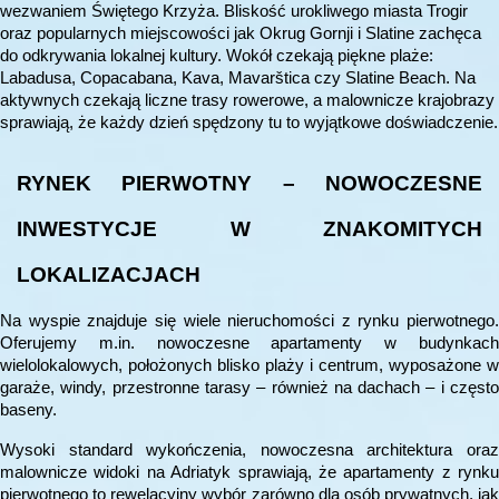
wezwaniem Świętego Krzyża. Bliskość urokliwego miasta Trogir
oraz popularnych miejscowości jak Okrug Gornji i Slatine zachęca
do odkrywania lokalnej kultury. Wokół czekają piękne plaże:
Labadusa, Copacabana, Kava, Mavarštica czy Slatine Beach. Na
aktywnych czekają liczne trasy rowerowe, a malownicze krajobrazy
sprawiają, że każdy dzień spędzony tu to wyjątkowe doświadczenie.
RYNEK PIERWOTNY – NOWOCZESNE
INWESTYCJE W ZNAKOMITYCH
LOKALIZACJACH
Na wyspie znajduje się wiele nieruchomości z rynku pierwotnego.
Oferujemy m.in. nowoczesne apartamenty w budynkach
wielolokalowych, położonych blisko plaży i centrum, wyposażone w
garaże, windy, przestronne tarasy – również na dachach – i często
baseny.
Wysoki standard wykończenia, nowoczesna architektura oraz
malownicze widoki na Adriatyk sprawiają, że apartamenty z rynku
pierwotnego to rewelacyjny wybór zarówno dla osób prywatnych, jak