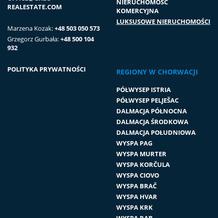
NIERUCHOMOŚĆ
REALESTATE.COM
KOMERCYJNA
LUKSUSOWE NIERUCHOMOŚCI
Marzena Kozak:
+48 503 050 573
Grzegorz Gurbała:
+48 500 104
932
POLITYKA PRYWATNOŚCI
REGIONY W CHORWACJI
PÓŁWYSEP ISTRIA
PÓŁWYSEP PELJEŠAC
DALMACJA PÓŁNOCNA
DALMACJA ŚRODKOWA
DALMACJA POŁUDNIOWA
WYSPA PAG
WYSPA MURTER
WYSPA KORČULA
WYSPA CIOVO
WYSPA BRAČ
WYSPA HVAR
WYSPA KRK
WYSPA RAB