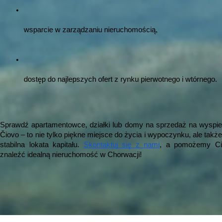
wsparcie w zarządzaniu nieruchomością,
dostęp do najlepszych ofert z rynku pierwotnego i wtórnego.
Sprawdź apartamentowce, działki lub domy na sprzedaż na wyspie
Čiovo – to nie tylko piękne miejsce do życia i wypoczynku, ale także
stabilna lokata kapitału.
Skontaktuj się z nami
, a pomożemy C
znaleźć idealną nieruchomość w Chorwacji!