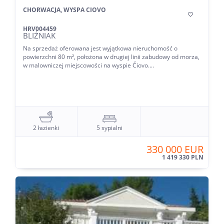
CHORWACJA, WYSPA CIOVO

HRV004459
BLIŹNIAK
Na sprzedaż oferowana jest wyjątkowa nieruchomość o
powierzchni 80 m², położona w drugiej linii zabudowy od morza,
w malowniczej miejscowości na wyspie Čiovo....
2 łazienki
5 sypialni
330 000 EUR
1 419 330 PLN