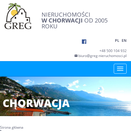
NIERUCHOMOŚCI
W CHORWACJI
OD 2005
ROKU
PL
EN
+48 500 104 932
biuro@greg-nieruchomosci.pl
Toggle
naviga
CHORWACJA
Strona główna