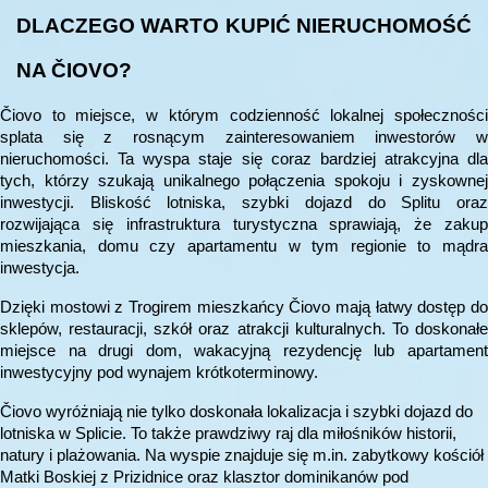
DLACZEGO WARTO KUPIĆ NIERUCHOMOŚĆ
NA ČIOVO?
Čiovo to miejsce, w którym codzienność lokalnej społeczności
splata się z rosnącym zainteresowaniem inwestorów w
nieruchomości. Ta wyspa staje się coraz bardziej atrakcyjna dla
tych, którzy szukają unikalnego połączenia spokoju i zyskownej
inwestycji. Bliskość lotniska, szybki dojazd do Splitu oraz
rozwijająca się infrastruktura turystyczna sprawiają, że zakup
mieszkania, domu czy apartamentu w tym regionie to mądra
inwestycja.
Dzięki mostowi z Trogirem mieszkańcy Čiovo mają łatwy dostęp do
sklepów, restauracji, szkół oraz atrakcji kulturalnych. To doskonałe
miejsce na drugi dom, wakacyjną rezydencję lub apartament
inwestycyjny pod wynajem krótkoterminowy.
Čiovo wyróżniają nie tylko doskonała lokalizacja i szybki dojazd do
lotniska w Splicie. To także prawdziwy raj dla miłośników historii,
natury i plażowania. Na wyspie znajduje się m.in. zabytkowy kościół
Matki Boskiej z Prizidnice oraz klasztor dominikanów pod