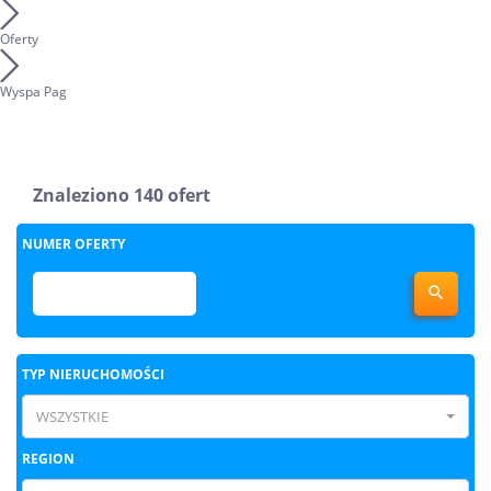
Oferty
Wyspa Pag
Znaleziono 140 ofert
NUMER OFERTY

TYP NIERUCHOMOŚCI
WSZYSTKIE
REGION