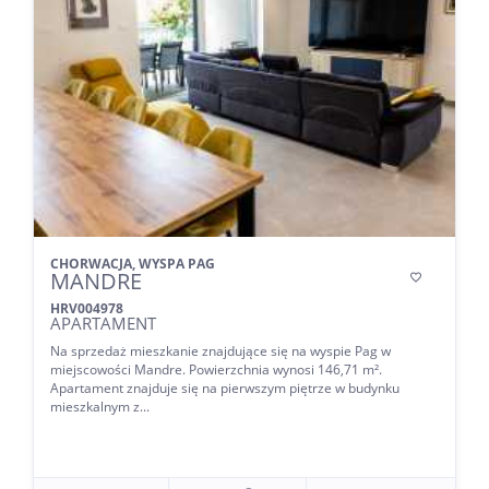
CHORWACJA, WYSPA PAG
MANDRE

HRV004978
APARTAMENT
Na sprzedaż mieszkanie znajdujące się na wyspie Pag w
miejscowości Mandre. Powierzchnia wynosi 146,71 m².
Apartament znajduje się na pierwszym piętrze w budynku
mieszkalnym z...