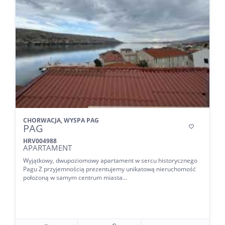
CHORWACJA, WYSPA PAG
PAG

HRV004988
APARTAMENT
Wyjątkowy, dwupoziomowy apartament w sercu historycznego
Pagu Z przyjemnością prezentujemy unikatową nieruchomość
położoną w samym centrum miasta...