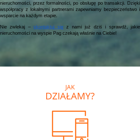
nieruchomości, przez formalności, po obsługę po transakcji. Dzięki
współpracy z lokalnymi partnerami zapewniamy bezpieczeństwo i
wsparcie na każdym etapie.
Nie zwlekaj –
skontaktuj się
z nami już dziś i sprawdź, jaki
nieruchomości na wyspie Pag czekają właśnie na Ciebie!
JAK
DZIAŁAMY?