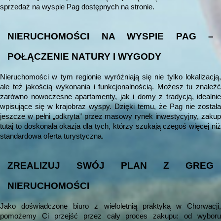
sprzedaż na wyspie Pag dostępnych na stronie.
NIERUCHOMOŚCI NA WYSPIE PAG –
POŁĄCZENIE NATURY I WYGODY
Nieruchomości w tym regionie wyróżniają się nie tylko lokalizacją,
ale też jakością wykonania i funkcjonalnością. Możesz tu znaleźć
zarówno nowoczesne apartamenty, jak i domy z tradycją, idealnie
wpisujące się w krajobraz wyspy. Dzięki temu, że Pag nie została
jeszcze w pełni „odkryta” przez masowy rynek inwestycyjny, zakup
tutaj to doskonała okazja dla tych, którzy szukają czegoś więcej niż
standardowa oferta turystyczna.
ZREALIZUJ SWÓJ PLAN Z GREG
NIERUCHOMOŚCI
Jako doświadczone biuro z wieloletnią praktyką w Chorwacji,
pomożemy Ci przejść przez cały proces zakupu: od wyboru