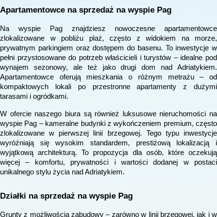
Apartamentowce na sprzedaż na wyspie Pag
Na wyspie Pag znajdziesz nowoczesne apartamentowce
zlokalizowane w pobliżu plaż, często z widokiem na morze,
prywatnym parkingiem oraz dostępem do basenu. To inwestycje w
pełni przystosowane do potrzeb właścicieli i turystów – idealne pod
wynajem sezonowy, ale też jako drugi dom nad Adriatykiem.
Apartamentowce oferują mieszkania o różnym metrażu – od
kompaktowych lokali po przestronne apartamenty z dużymi
tarasami i ogródkami.
W ofercie naszego biura są również luksusowe nieruchomości na
wyspie Pag – kameralne budynki z wykończeniem premium, często
zlokalizowane w pierwszej linii brzegowej. Tego typu inwestycje
wyróżniają się wysokim standardem, prestiżową lokalizacją i
wyjątkową architekturą. To propozycja dla osób, które oczekują
więcej – komfortu, prywatności i wartości dodanej w postaci
unikalnego stylu życia nad Adriatykiem.
Działki na sprzedaż na wyspie Pag
Grunty z możliwością zabudowy – zarówno w linii brzegowej, jak i w