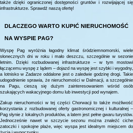
także dzięki ograniczonej dostępności gruntów i rozwijającej się
infrastrukturze. Sprawdź naszą ofertę!
DLACZEGO WARTO KUPIĆ NIERUCHOMOŚĆ
NA WYSPIE PAG?
Wyspę Pag wyróżnia łagodny klimat śródziemnomorski, wiele
słonecznych dni w roku i mało deszczu, szczególnie w sezonie
letnim. Dzięki rozbudowanej infrastrukturze – w tym mostowi
łączącemu wyspę z lądem – dojazd na wyspę jest szybki i wygodny,
a lotnisko w Zadarze oddalone jest o zaledwie godzinę drogi. Takie
udogodnienie sprawia, że nieruchomości w Dalmacji, a szczególnie
na Pagu, cieszą się dużym zainteresowaniem wśród osób
szukających wakacyjnego domu lub inwestycji pod wynajem.
Zakup nieruchomości w tej części Chorwacji to także możliwość
korzystania z rozbudowanej oferty gastronomicznej i kulturalnej –
Pag słynie z lokalnych produktów, a latem jest pełne gwaru turystów.
Jednocześnie nawet w szczycie sezonu można znaleźć ciche
zatoczki i spokojne plaże, więc wyspa jest idealnym miejscem do
życia i wypoczynku.