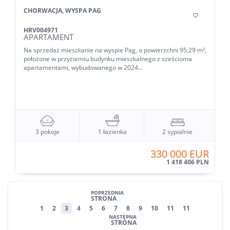
CHORWACJA, WYSPA PAG

HRV004971
APARTAMENT
Na sprzedaż mieszkanie na wyspie Pag, o powierzchni 95,29 m²,
położone w przyziemiu budynku mieszkalnego z sześcioma
apartamentami, wybudowanego w 2024...
3 pokoje
1 łazienka
2 sypialnie
330 000 EUR
1 418 406 PLN
POPRZEDNIA
STRONA
1
2
3
4
5
6
7
8
9
10
11
11
NASTĘPNA
STRONA