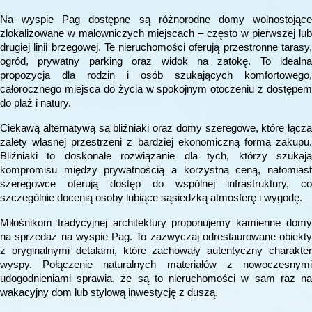
Na wyspie Pag dostępne są różnorodne domy wolnostojące
zlokalizowane w malowniczych miejscach – często w pierwszej lub
drugiej linii brzegowej. Te nieruchomości oferują przestronne tarasy,
ogród, prywatny parking oraz widok na zatokę. To idealna
propozycja dla rodzin i osób szukających komfortowego,
całorocznego miejsca do życia w spokojnym otoczeniu z dostępem
do plaż i natury.
Ciekawą alternatywą są bliźniaki oraz domy szeregowe, które łączą
zalety własnej przestrzeni z bardziej ekonomiczną formą zakupu.
Bliźniaki to doskonałe rozwiązanie dla tych, którzy szukają
kompromisu między prywatnością a korzystną ceną, natomiast
szeregowce oferują dostęp do wspólnej infrastruktury, co
szczególnie docenią osoby lubiące sąsiedzką atmosferę i wygodę.
Miłośnikom tradycyjnej architektury proponujemy kamienne domy
na sprzedaż na wyspie Pag. To zazwyczaj odrestaurowane obiekty
z oryginalnymi detalami, które zachowały autentyczny charakter
wyspy. Połączenie naturalnych materiałów z nowoczesnymi
udogodnieniami sprawia, że są to nieruchomości w sam raz na
wakacyjny dom lub stylową inwestycję z duszą.