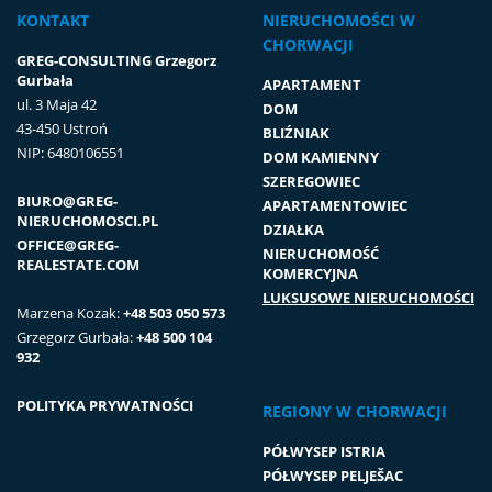
KONTAKT
NIERUCHOMOŚCI W
CHORWACJI
GREG-CONSULTING Grzegorz
Gurbała
APARTAMENT
ul. 3 Maja 42
DOM
43-450 Ustroń
BLIŹNIAK
NIP: 6480106551
DOM KAMIENNY
SZEREGOWIEC
BIURO@GREG-
APARTAMENTOWIEC
NIERUCHOMOSCI.PL
DZIAŁKA
OFFICE@GREG-
NIERUCHOMOŚĆ
REALESTATE.COM
KOMERCYJNA
LUKSUSOWE NIERUCHOMOŚCI
Marzena Kozak:
+48 503 050 573
Grzegorz Gurbała:
+48 500 104
932
POLITYKA PRYWATNOŚCI
REGIONY W CHORWACJI
PÓŁWYSEP ISTRIA
PÓŁWYSEP PELJEŠAC