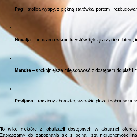
Pag
 – stolica wyspy, z piękną starówką, portem i rozbudowan
Novalja
 – popularna wśród turystów, tętniąca życiem latem,
Mandre
 – spokojniejsza miejscowość z dostępem do plaż i m
Povljana
 – rodzinny charakter, szerokie plaże i dobra baza 
To tylko niektóre z lokalizacji dostępnych w aktualnej ofercie.
Zapraszamy do zapoznania się z pełną listą nieruchomości na