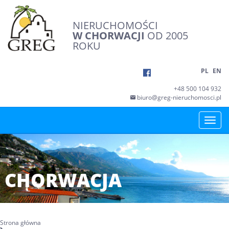
NIERUCHOMOŚCI
W CHORWACJI
OD 2005
ROKU
PL
EN
+48 500 104 932
biuro@greg-nieruchomosci.pl
Toggle
naviga
CHORWACJA
Strona główna