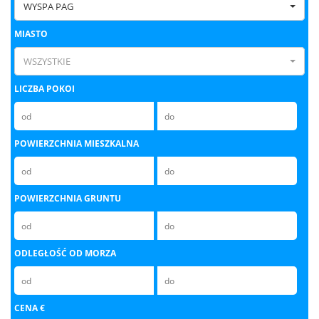
WYSPA PAG
MIASTO
WSZYSTKIE
LICZBA POKOI
POWIERZCHNIA MIESZKALNA
POWIERZCHNIA GRUNTU
ODLEGŁOŚĆ OD MORZA
CENA €