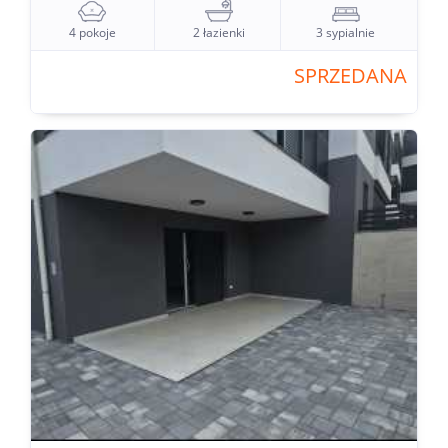
4 pokoje
2 łazienki
3 sypialnie
SPRZEDANA