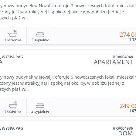
y nowy budynek w Novalji, oferuje 6 nowoczesnych lokali mieszkal
ożony jest w atrakcyjnej i spokojnej okolicy, w pobliżu jednej z
szych plaż w...
274 0
1 1
1 łazienka
2 sypialnie
, WYSPA PAG
HRV004948
A
APARTAMENT
y nowy budynek w Novalji, oferuje 6 nowoczesnych lokali mieszkal
ożony jest w atrakcyjnej i spokojnej okolicy, w pobliżu jednej z
szych plaż w...
249 0
1 0
1 łazienka
2 sypialnie
, WYSPA PAG
HRV004936
DOM