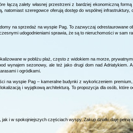
re łączą zalety własnej przestrzeni z bardziej ekonomiczną formą z
natomiast szeregowce oferują dostęp do wspólnej infrastruktury, 
 domy na sprzedaż na wyspie Pag. To zazwyczaj odrestaurowane obi
oczesnymi udogodnieniami sprawia, że są to nieruchomości w sam ra
lizowane w pobliżu plaż, często z widokiem na morze, prywatnym 
ne pod wynajem sezonowy, ale też jako drugi dom nad Adriatykiem.
arasami i ogródkami.
ci na wyspie Pag – kameralne budynki z wykończeniem premium, cz
kalizacją i wyjątkową architekturą. To propozycja dla osób, które 
, jak i w spokojniejszych częściach wyspy. Zakup działki daje pełn