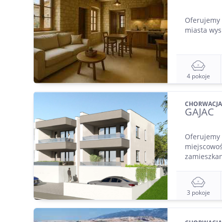
Oferujemy 
miasta wys
4 pokoje
CHORWACJA
GAJAC
Oferujemy 
miejscowoś
zamieszkani
3 pokoje