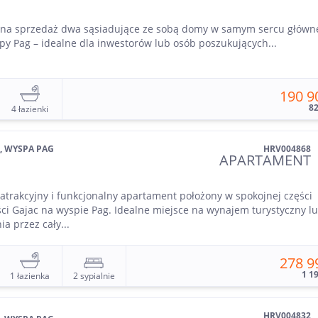
na sprzedaż dwa sąsiadujące ze sobą domy w samym sercu główn
py Pag – idealne dla inwestorów lub osób poszukujących...
190 9
8
4 łazienki
, WYSPA PAG
HRV004868
APARTAMENT
atrakcyjny i funkcjonalny apartament położony w spokojnej części
ci Gajac na wyspie Pag. Idealne miejsce na wynajem turystyczny l
a przez cały...
278 9
1 1
1 łazienka
2 sypialnie
HRV004832