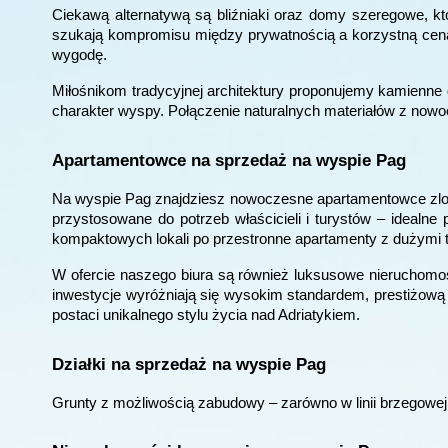
Ciekawą alternatywą są bliźniaki oraz domy szeregowe, któ
szukają kompromisu między prywatnością a korzystną ceną, 
wygodę.
Miłośnikom tradycyjnej architektury proponujemy kamienne
charakter wyspy. Połączenie naturalnych materiałów z now
Apartamentowce na sprzedaż na wyspie Pag
Na wyspie Pag znajdziesz nowoczesne apartamentowce zloka
przystosowane do potrzeb właścicieli i turystów – ideal
kompaktowych lokali po przestronne apartamenty z dużymi t
W ofercie naszego biura są również luksusowe nieruchomoś
inwestycje wyróżniają się wysokim standardem, prestiżową lo
postaci unikalnego stylu życia nad Adriatykiem.
Działki na sprzedaż na wyspie Pag
Grunty z możliwością zabudowy – zarówno w linii brzegowej