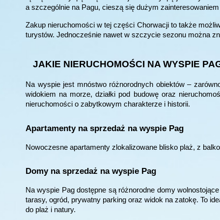
a szczególnie na Pagu, cieszą się dużym zainteresowanie
Zakup nieruchomości w tej części Chorwacji to także możliwo
turystów. Jednocześnie nawet w szczycie sezonu można znal
JAKIE NIERUCHOMOŚCI NA WYSPIE PA
Na wyspie jest mnóstwo różnorodnych obiektów – zarówno
widokiem na morze, działki pod budowę oraz nieruchomośc
nieruchomości o zabytkowym charakterze i historii.
Apartamenty na sprzedaż na wyspie Pag
Nowoczesne apartamenty zlokalizowane blisko plaż, z balko
Domy na sprzedaż na wyspie Pag
Na wyspie Pag dostępne są różnorodne domy wolnostojące zl
tarasy, ogród, prywatny parking oraz widok na zatokę. To i
do plaż i natury.