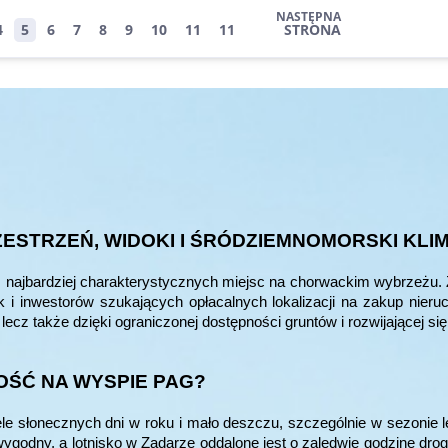
NASTĘPNA
4
5
6
7
8
9
10
11
11
STRONA
ZESTRZEŃ, WIDOKI I ŚRÓDZIEMNOMORSKI KLI
 najbardziej charakterystycznych miejsc na chorwackim wybrzeżu. Z
jak i inwestorów szukających opłacalnych lokalizacji na zakup ni
ecz także dzięki ograniczonej dostępności gruntów i rozwijającej się
ŚĆ NA WYSPIE PAG?
e słonecznych dni w roku i mało deszczu, szczególnie w sezonie le
godny, a lotnisko w Zadarze oddalone jest o zaledwie godzinę drog