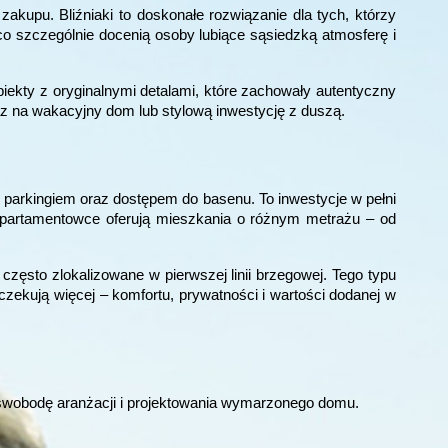
akupu. Bliźniaki to doskonałe rozwiązanie dla tych, którzy
co szczególnie docenią osoby lubiące sąsiedzką atmosferę i
ekty z oryginalnymi detalami, które zachowały autentyczny
z na wakacyjny dom lub stylową inwestycję z duszą.
parkingiem oraz dostępem do basenu. To inwestycje w pełni
 Apartamentowce oferują mieszkania o różnym metrażu – od
ęsto zlokalizowane w pierwszej linii brzegowej. Tego typu
oczekują więcej – komfortu, prywatności i wartości dodanej w
ą swobodę aranżacji i projektowania wymarzonego domu.