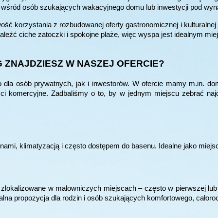
m wśród osób szukających wakacyjnego domu lub inwestycji pod wyn
ść korzystania z rozbudowanej oferty gastronomicznej i kulturalnej 
eźć ciche zatoczki i spokojne plaże, więc wyspa jest idealnym mi
G ZNAJDZIESZ W NASZEJ OFERCIE?
 dla osób prywatnych, jak i inwestorów. W ofercie mamy m.in. do
i komercyjne. Zadbaliśmy o to, by w jednym miejscu zebrać najc
nami, klimatyzacją i często dostępem do basenu. Idealne jako miejs
okalizowane w malowniczych miejscach – często w pierwszej lub dru
dealna propozycja dla rodzin i osób szukających komfortowego, cał