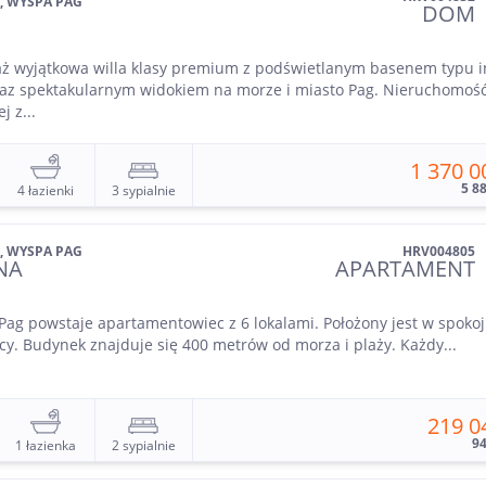
, WYSPA PAG
DOM
ż wyjątkowa willa klasy premium z podświetlanym basenem typu in
raz spektakularnym widokiem na morze i miasto Pag. Nieruchomoś
j z...
1 370 0
5 8
4 łazienki
3 sypialnie
, WYSPA PAG
HRV004805
NA
APARTAMENT
Pag powstaje apartamentowiec z 6 lokalami. Położony jest w spokoj
icy. Budynek znajduje się 400 metrów od morza i plaży. Każdy...
219 0
9
1 łazienka
2 sypialnie