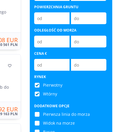
POWIERZCHNIA GRUNTU
ego
ODLEGŁOŚĆ OD MORZA
08 EUR
20 561 PLN
CENA €

RYNEK
Pierwotny
ub do
Wtórny
DODATKOWE OPCJE
92 EUR
99 163 PLN
Pierwsza linia do morza
Widok na morze
Basen