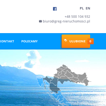
PL
EN
+48 500 104 932
biuro@greg-nieruchomosci.pl

KONTAKT
POLECAMY
ULUBIONE
0
Istria
Krk
Dalmacja Północna
Dalmacja Środkowa
Brac