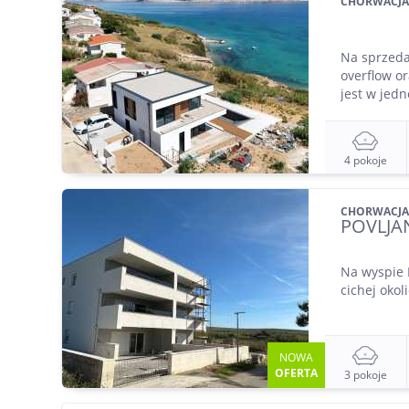
CHORWACJA
Na sprzeda
overflow o
jest w jedne
4 pokoje
CHORWACJA
POVLJA
Na wyspie 
cichej okol
NOWA
OFERTA
3 pokoje