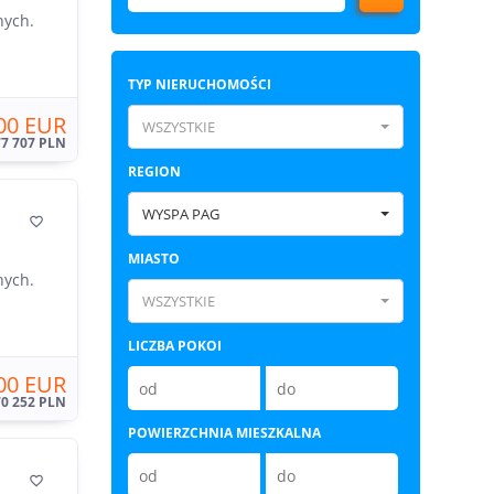
nych.
TYP NIERUCHOMOŚCI
00 EUR
WSZYSTKIE
77 707 PLN
REGION
WYSPA PAG

MIASTO
nych.
WSZYSTKIE
LICZBA POKOI
00 EUR
70 252 PLN
POWIERZCHNIA MIESZKALNA
