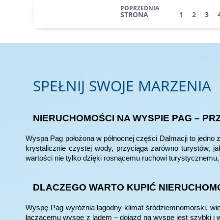
POPRZEDNIA
STRONA
1
2
3
SPEŁNIJ SWOJE MARZENIA
NIERUCHOMOŚCI NA WYSPIE PAG – PR
Wyspa Pag położona w północnej części Dalmacji to jedno z
krystalicznie czystej wody, przyciąga zarówno turystów, 
wartości nie tylko dzięki rosnącemu ruchowi turystycznemu, l
DLACZEGO WARTO KUPIĆ NIERUCHOMO
Wyspę Pag wyróżnia łagodny klimat śródziemnomorski, wiel
łączącemu wyspę z lądem – dojazd na wyspę jest szybki i wy