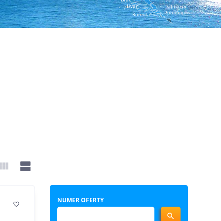
Hvar
Dalmacja
Południowa
Korcula


NUMER OFERTY

