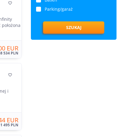

Parking/garaż
finity
ć położona
SZUKAJ
00 EUR
88 534 PLN

nej i
44 EUR
41 495 PLN