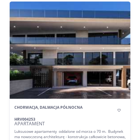
CHORWACJA, DALMACJA PÓŁNOCNA

HRV004253
APARTAMENT
Luksusowe apartamenty oddalone od morza o 70 m. Budynek
ma nowoczesną architekturę - konstrukcja całkowicie betonowa,