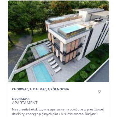
CHORWACJA, DALMACJA PÓŁNOCNA

HRV004450
APARTAMENT
Na sprzedaż ekskluzywne apartamenty położone w prestiżowej
dzielnicy, znanej z pięknych plaż i bliskości morza. Budynek