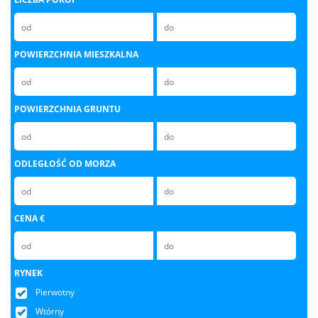
POWIERZCHNIA MIESZKALNA
POWIERZCHNIA GRUNTU
ODLEGŁOŚĆ OD MORZA
CENA €
RYNEK
Pierwotny
Wtórny