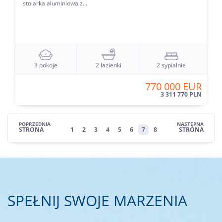
stolarka aluminiowa z...
3 pokoje
2 łazienki
2 sypialnie
770 000 EUR
3 311 770 PLN
POPRZEDNIA
NASTĘPNA
STRONA
1
2
3
4
5
6
7
8
STRONA
SPEŁNIJ SWOJE MARZENIA