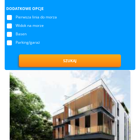
DODATKOWE OPCJE
Pierwsza linia do morza
Widok na morze
Basen
Parking/garaż
SZUKAJ