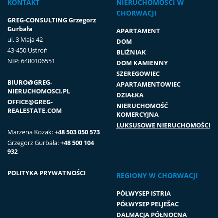
KONTAKT
NIERUCHOMOŚCI W
CHORWACJI
GREG-CONSULTING Grzegorz
Gurbała
APARTAMENT
ul. 3 Maja 42
DOM
43-450 Ustroń
BLIŹNIAK
NIP: 6480106551
DOM KAMIENNY
SZEREGOWIEC
BIURO@GREG-
APARTAMENTOWIEC
NIERUCHOMOSCI.PL
DZIAŁKA
OFFICE@GREG-
NIERUCHOMOŚĆ
REALESTATE.COM
KOMERCYJNA
LUKSUSOWE NIERUCHOMOŚCI
Marzena Kozak:
+48 503 050 573
Grzegorz Gurbała:
+48 500 104
932
POLITYKA PRYWATNOŚCI
REGIONY W CHORWACJI
PÓŁWYSEP ISTRIA
PÓŁWYSEP PELJEŠAC
DALMACJA PÓŁNOCNA