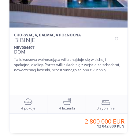
CHORWACJA, DALMACJA PÓŁNOCNA
BIBINJE

HRV004407
DOM
Ta luksusowa wolnostojąca willa znajduje się w cichej i
spokojnej okolicy. Parter willi składa się z wejścia ze schodami,
nowoczesnej łazienki, przestronnego salonu z kuchnią i...
4 pokoje
4 łazienki
3 sypialnie
2 800 000 EUR
12 042 800 PLN