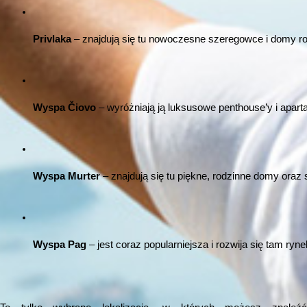
Privlaka
 – znajdują się tu nowoczesne szeregowce i domy r
Wyspa Čiovo
 – wyróżniają ją luksusowe penthouse’y i aparta
Wyspa Murter
 – znajdują się tu piękne, rodzinne domy ora
Wyspa Pag
 – jest coraz popularniejsza i rozwija się tam ryn