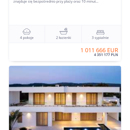
znajduje się bezpośrednio przy plaży oraz 10 minut...
4 pokoje
2 łazienki
3 sypialnie
1 011 666 EUR
4 351 177 PLN