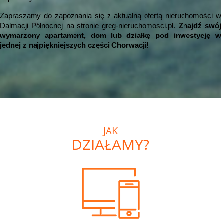
Zapraszamy do zapoznania się z aktualną ofertą nieruchomości w
Dalmacji Północnej na stronie greg-nieruchomosci.pl.
Znajdź swó
wymarzony apartament, dom lub działkę pod inwestycję w
jednej z najpiękniejszych części Chorwacji!
JAK
DZIAŁAMY?