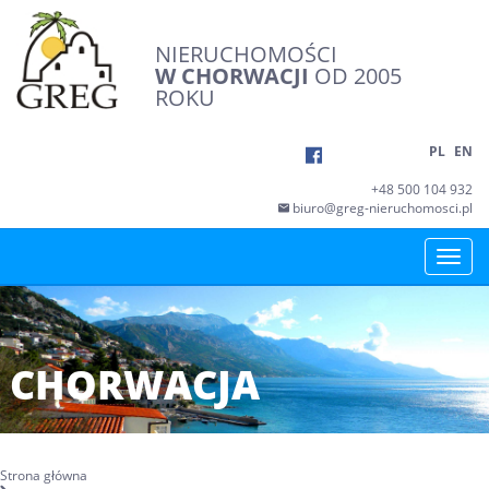
NIERUCHOMOŚCI
W CHORWACJI
OD 2005
ROKU
PL
EN
+48 500 104 932
biuro@greg-nieruchomosci.pl
Toggle
naviga
CHORWACJA
Strona główna