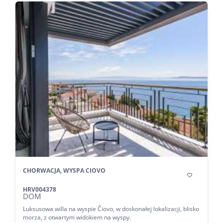
CHORWACJA, WYSPA CIOVO

HRV004378
DOM
Luksusowa willa na wyspie Čiovo, w doskonałej lokalizacji, blisko
morza, z otwartym widokiem na wyspy.