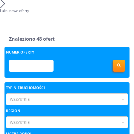
Luksusowe oferty
Znaleziono 48 ofert
NUMER OFERTY

TYP NIERUCHOMOŚCI
WSZYSTKIE
REGION
WSZYSTKIE
LICZBA POKOI