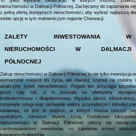
To tylko wybrane lokalizacje, w których możesz znaleźć
nieruchomości w Dalmacji Północnej. Zachęcamy do zapoznania się
z pełną ofertą dostępnych nieruchomości, aby wybrać najlepszą dla
siebie opcję w tym malowniczym regionie Chorwacji.
ZALETY INWESTOWANIA W
NIERUCHOMOŚCI W DALMACJI
PÓŁNOCNEJ
Zakup nieruchomości w Dalmacji Północnej to nie tylko inwestycja w
wymarzone miejsce do życia, ale również szansa na stabilny i
atrakcyjny rynek nieruchomości. Region ten przyciąga turystów
przez cały rok, a to pozwala na efektywny wynajem
krótkoterminowy i długoterminowy. Wysoka jakość infrastruktury,
rozwinięte usługi oraz niezwykłe walory przyrodnicze i klimatyczne
sprawiają, że jest to miejsce, w którym można cieszyć się
spokojnym, zdrowym stylem życia
.
Dodatkowo luksusow
nieruchomości w Dalmacji Północnej cieszą się rosnącym
zainteresowaniem inwestorów, co zapewnia wzrost wartości
kupowanych obiektów.