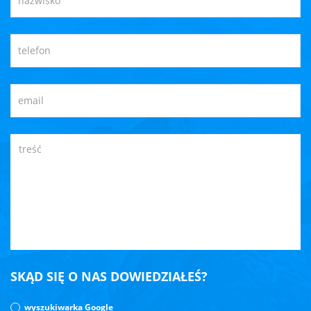
SKĄD SIĘ O NAS DOWIEDZIAŁEŚ?
wyszukiwarka Google