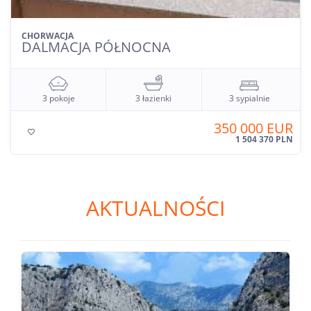
CHORWACJA
DALMACJA ŚRODKOWA
0 pokoi
4 łazienki
6 sypialni
530 000 EUR

2 278 046 PLN
AKTUALNOŚCI