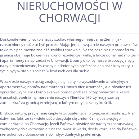
NIERUCHOMOŚCI W
CHORWACJI
Doskonale wiemy, co to znaczy szukać własnego miejsca na Ziemi i jak
czasochłonny może to być proces. Mając jednak wsparcie naszych pracowników
takie miejsce można znaleźć szybko i sprawnie. Nasza baza nieruchomości za
granicą obejmuje bowiem zarówno rezydencje i wille, a także domy nad morzem
i apartamenty na sprzedaż w Chorwacji. Dbamy o to, by nasze propozycje były
na tyle zróżnicowane, by osoby o odmiennych preferencjach oraz innym stylu
życia były w stanie znaleźć wśród nich coś dla siebie.
W zakresie naszych usług znajduje się nie tylko wyszukiwanie atrakcyjnych
apartamentów, domów nad morzem i innych nieruchomości, ale również ich
sprzedaż, wynajem i kompleksowa pomoc podczas przeprowadzania każdej
transakcji. Spełniamy marzenia naszych Klientów, którzy mają szansę
zamieszkać za granicą w miejscu, o którym dotychczas tylko śnili.
Bliskość natury, przyjemnie ciepłe lato, opalenizna, przyjazna atmosfera… Nie
dziwi nas fakt, że tak wiele osób decyduje się zmienić miejsce swojego
zamieszkania na Chorwację. Jeżeli Państwo również się nad tym zastanawiają –
zachęcamy do skorzystania z naszej wyszukiwarki, dzięki której znajdą Państwo
nieruchomość dopasowaną do indywidualnych preferencji.