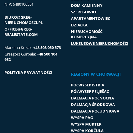
NIP: 6480106551
DOM KAMIENNY
SZEREGOWIEC
BIURO@GREG-
APARTAMENTOWIEC
NIERUCHOMOSCI.PL
DZIAŁKA
OFFICE@GREG-
NIERUCHOMOŚĆ
REALESTATE.COM
KOMERCYJNA
LUKSUSOWE NIERUCHOMOŚCI
Marzena Kozak:
+48 503 050 573
Grzegorz Gurbała:
+48 500 104
932
POLITYKA PRYWATNOŚCI
REGIONY W CHORWACJI
PÓŁWYSEP ISTRIA
PÓŁWYSEP PELJEŠAC
DALMACJA PÓŁNOCNA
DALMACJA ŚRODKOWA
DALMACJA POŁUDNIOWA
WYSPA PAG
WYSPA MURTER
WYSPA KORČULA