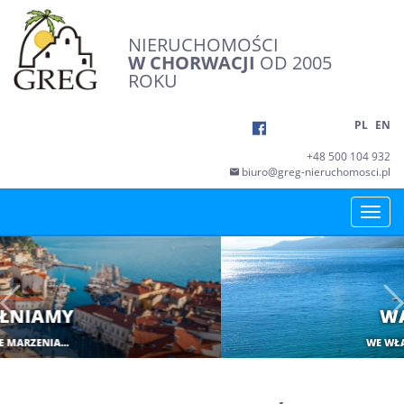
NIERUCHOMOŚCI
W CHORWACJI
OD 2005
ROKU
PL
EN
+48 500 104 932
biuro@greg-nieruchomosci.pl
Toggle
naviga
Previous
WAKACJE
WE WŁASNYM DOMU...