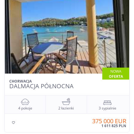
NOWA
OFERTA
CHORWACJA
DALMACJA ŚRODKOWA
0 pokoi
0 łazienek
0 sypialni
969 000 EUR

4 164 956 PLN