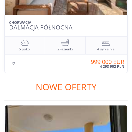
CHORWACJA
WYSPA CIOVO
3 pokoje
1 łazienka
2 sypialnie
215 000 EUR

924 113 PLN
NOWE OFERTY