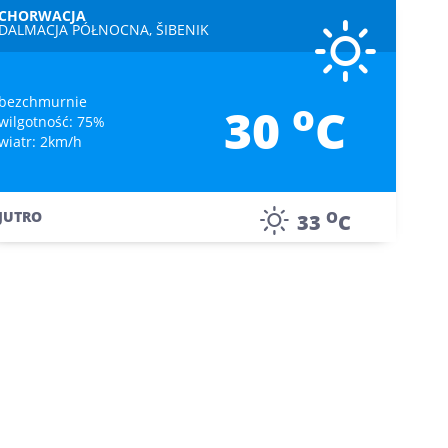
CHORWACJA
DALMACJA PÓŁNOCNA, ŠIBENIK
bezchmurnie
o
30
C
wilgotność: 75%
wiatr: 2km/h
O
JUTRO
33
C