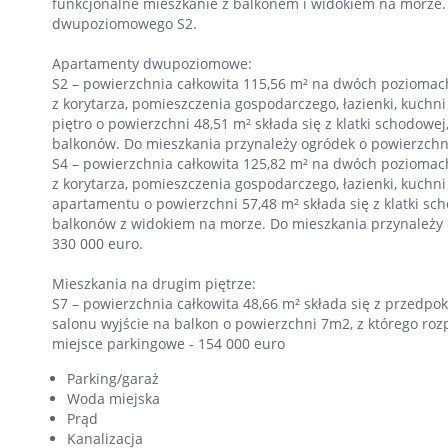
funkcjonalne mieszkanie z balkonem i widokiem na morze.
dwupoziomowego S2.
Apartamenty dwupoziomowe:
S2 – powierzchnia całkowita 115,56 m² na dwóch poziomach:
z korytarza, pomieszczenia gospodarczego, łazienki, kuchni
piętro o powierzchni 48,51 m² składa się z klatki schodowej,
balkonów. Do mieszkania przynależy ogródek o powierzchni
S4 – powierzchnia całkowita 125,82 m² na dwóch poziomach:
z korytarza, pomieszczenia gospodarczego, łazienki, kuchni 
apartamentu o powierzchni 57,48 m² składa się z klatki scho
balkonów z widokiem na morze. Do mieszkania przynależy 
330 000 euro.
Mieszkania na drugim piętrze:
S7 – powierzchnia całkowita 48,66 m² składa się z przedpokoj
salonu wyjście na balkon o powierzchni 7m2, z którego roz
miejsce parkingowe - 154 000 euro
Parking/garaż
Woda miejska
Prąd
Kanalizacja