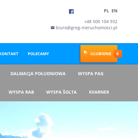
PL
EN
+48 500 104 932
biuro@greg-nieruchomosci.pl

KONTAKT
POLECAMY
ULUBIONE
0
DALMACJA POŁUDNIOWA
WYSPA PAG
WYSPA RAB
WYSPA ŠOLTA
KVARNER