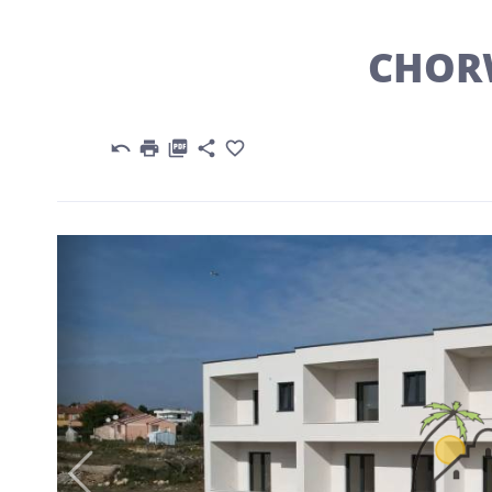
CHOR





Previous