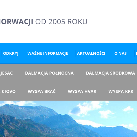
HORWACJI
OD 2005 ROKU
ODKRYJ
WAŻNE INFORMACJE
AKTUALNOŚCI
O NAS
JEŠAC
DALMACJA PÓŁNOCNA
DALMACJA ŚRODKOWA
 CIOVO
WYSPA BRAČ
WYSPA HVAR
WYSPA KRK