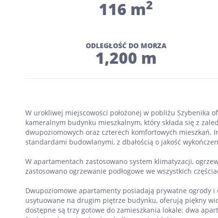
2
116 m
ODLEGŁOŚĆ DO MORZA
1,200 m
W urokliwej miejscowości położonej w pobliżu Szybenika
kameralnym budynku mieszkalnym, który składa się z zale
dwupoziomowych oraz czterech komfortowych mieszkań. Inw
standardami budowlanymi, z dbałością o jakość wykończeni
W apartamentach zastosowano system klimatyzacji, ogrze
zastosowano ogrzewanie podłogowe we wszystkich częściac
Dwupoziomowe apartamenty posiadają prywatne ogrody i 
usytuowane na drugim piętrze budynku, oferują piękny wid
dostępne są trzy gotowe do zamieszkania lokale: dwa ap