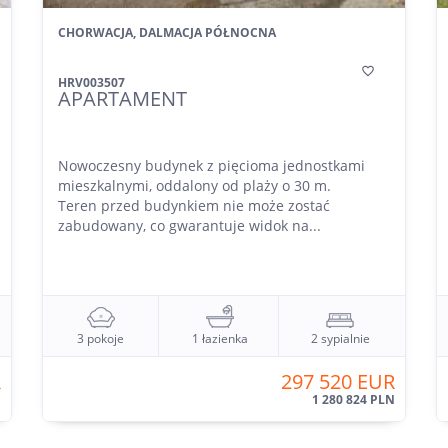
CHORWACJA, DALMACJA PÓŁNOCNA

HRV003507
APARTAMENT
Nowoczesny budynek z pięcioma jednostkami
mieszkalnymi, oddalony od plaży o 30 m.
Teren przed budynkiem nie może zostać
zabudowany, co gwarantuje widok na...
3 pokoje
1 łazienka
2 sypialnie
R
297 520 EUR
N
1 280 824 PLN