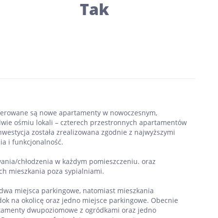
Tak
 oferowane są nowe apartamenty w nowoczesnym,
dwie ośmiu lokali – czterech przestronnych apartamentów
estycja została zrealizowana zgodnie z najwyższymi
a i funkcjonalność.
wania/chłodzenia w każdym pomieszczeniu. oraz
h mieszkania poza sypialniami.
dwa miejsca parkingowe, natomiast mieszkania
ok na okolicę oraz jedno miejsce parkingowe. Obecnie
artamenty dwupoziomowe z ogródkami oraz jedno