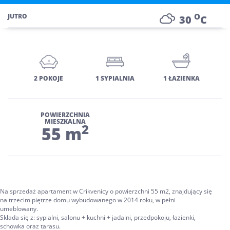
O
JUTRO
30
C
2 POKOJE
1 SYPIALNIA
1 ŁAZIENKA
POWIERZCHNIA
MIESZKALNA
2
55 m
Na sprzedaż apartament w Crikvenicy o powierzchni 55 m2, znajdujący się
na trzecim piętrze domu wybudowanego w 2014 roku, w pełni
umeblowany.
Składa się z: sypialni, salonu + kuchni + jadalni, przedpokoju, łazienki,
schowka oraz tarasu.