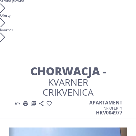
Strona główna
Oferty
Kvarner
CHORWACJA -
KVARNER
CRIKVENICA
APARTAMENT





NR OFERTY
HRV004977
Previous
Nex