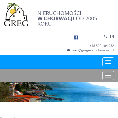
NIERUCHOMOŚCI
W CHORWACJI
OD 2005
ROKU
PL
EN
+48 500 104 932
biuro@greg-nieruchomosci.pl
Toggle
naviga
Toggle
naviga