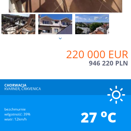
220 000 EUR
946 220 PLN
CHORWACJA
KVARNER, CRIKVENICA
o
bezchmurnie
27
C
wilgotność: 39%
wiatr: 12km/h