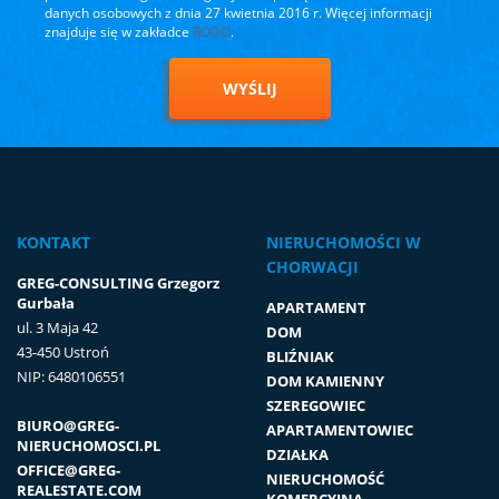
danych osobowych z dnia 27 kwietnia 2016 r. Więcej informacji
znajduje się w zakładce
RODO
.
WYŚLIJ
KONTAKT
NIERUCHOMOŚCI W
CHORWACJI
GREG-CONSULTING Grzegorz
Gurbała
APARTAMENT
ul. 3 Maja 42
DOM
43-450 Ustroń
BLIŹNIAK
NIP: 6480106551
DOM KAMIENNY
SZEREGOWIEC
BIURO@GREG-
APARTAMENTOWIEC
NIERUCHOMOSCI.PL
DZIAŁKA
OFFICE@GREG-
NIERUCHOMOŚĆ
REALESTATE.COM