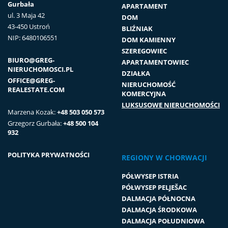
Gurbała
APARTAMENT
ul. 3 Maja 42
DOM
43-450 Ustroń
BLIŹNIAK
NIP: 6480106551
DOM KAMIENNY
SZEREGOWIEC
BIURO@GREG-
APARTAMENTOWIEC
NIERUCHOMOSCI.PL
DZIAŁKA
OFFICE@GREG-
NIERUCHOMOŚĆ
REALESTATE.COM
KOMERCYJNA
LUKSUSOWE NIERUCHOMOŚCI
Marzena Kozak:
+48 503 050 573
Grzegorz Gurbała:
+48 500 104
932
POLITYKA PRYWATNOŚCI
REGIONY W CHORWACJI
PÓŁWYSEP ISTRIA
PÓŁWYSEP PELJEŠAC
DALMACJA PÓŁNOCNA
DALMACJA ŚRODKOWA
DALMACJA POŁUDNIOWA