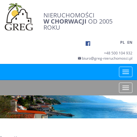
NIERUCHOMOŚCI
W CHORWACJI
OD 2005
ROKU
PL
EN
+48 500 104 932
biuro@greg-nieruchomosci.pl
Toggle
naviga
Toggle
naviga