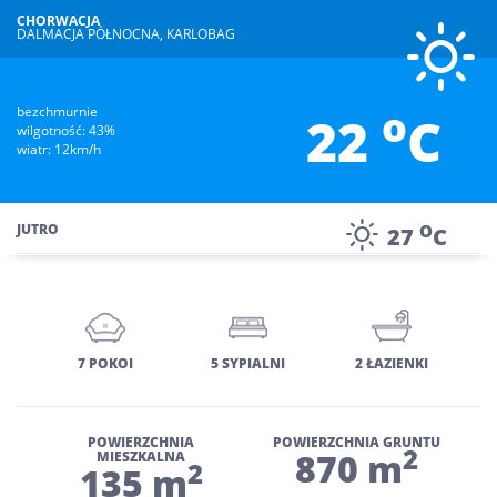
CHORWACJA
DALMACJA PÓŁNOCNA, KARLOBAG
o
bezchmurnie
22
C
wilgotność: 43%
wiatr: 12km/h
O
JUTRO
27
C
7 POKOI
5 SYPIALNI
2 ŁAZIENKI
POWIERZCHNIA
POWIERZCHNIA GRUNTU
2
870 m
MIESZKALNA
2
135 m