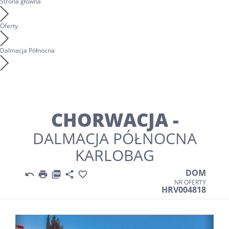
Strona główna
Oferty
Dalmacja Północna
CHORWACJA -
DALMACJA PÓŁNOCNA
KARLOBAG
DOM





NR OFERTY
HRV004818
Previous
Nex