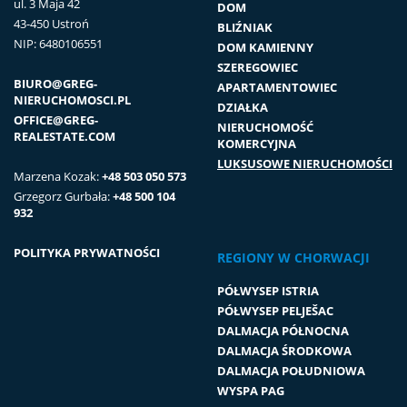
ul. 3 Maja 42
DOM
43-450 Ustroń
BLIŹNIAK
NIP: 6480106551
DOM KAMIENNY
SZEREGOWIEC
BIURO@GREG-
APARTAMENTOWIEC
NIERUCHOMOSCI.PL
DZIAŁKA
OFFICE@GREG-
NIERUCHOMOŚĆ
REALESTATE.COM
KOMERCYJNA
LUKSUSOWE NIERUCHOMOŚCI
Marzena Kozak:
+48 503 050 573
Grzegorz Gurbała:
+48 500 104
932
POLITYKA PRYWATNOŚCI
REGIONY W CHORWACJI
PÓŁWYSEP ISTRIA
PÓŁWYSEP PELJEŠAC
DALMACJA PÓŁNOCNA
DALMACJA ŚRODKOWA
DALMACJA POŁUDNIOWA
WYSPA PAG