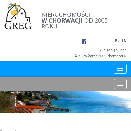
NIERUCHOMOŚCI
W CHORWACJI
OD 2005
ROKU
PL
EN
+48 500 104 932
biuro@greg-nieruchomosci.pl
Toggle
naviga
Toggle
naviga