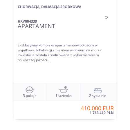
CHORWACJA, DALMACJA ŚRODKOWA

HRV004339
APARTAMENT
Ekskluzywny kompleks apartamentów położony w
wyjątkowej lokalizacji z pięknym widokiem na morze.
Inwestycja została zrealizowana z wykorzystaniem
najwyższej jakości...
3 pokoje
1 łazienka
2 sypialnie
410 000 EUR
1 763 410 PLN