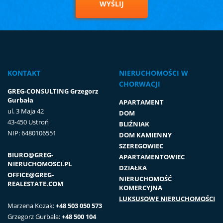
WYŚLIJ
KONTAKT
NIERUCHOMOŚCI W
CHORWACJI
GREG-CONSULTING Grzegorz
Gurbała
APARTAMENT
ul. 3 Maja 42
DOM
43-450 Ustroń
BLIŹNIAK
NIP: 6480106551
DOM KAMIENNY
SZEREGOWIEC
BIURO@GREG-
APARTAMENTOWIEC
NIERUCHOMOSCI.PL
DZIAŁKA
OFFICE@GREG-
NIERUCHOMOŚĆ
REALESTATE.COM
KOMERCYJNA
LUKSUSOWE NIERUCHOMOŚCI
Marzena Kozak:
+48 503 050 573
Grzegorz Gurbała:
+48 500 104