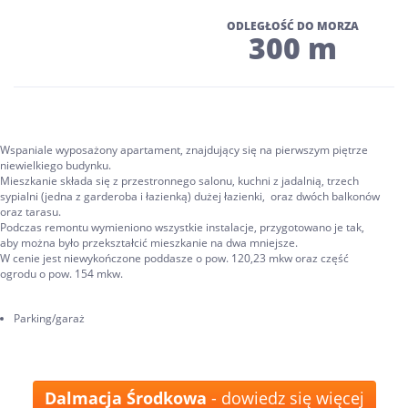
ODLEGŁOŚĆ DO MORZA
300 m
Wspaniale wyposażony apartament, znajdujący się na pierwszym piętrze
niewielkiego budynku.
Mieszkanie składa się z przestronnego salonu, kuchni z jadalnią, trzech
sypialni (jedna z garderoba i łazienką) dużej łazienki, oraz dwóch balkonów
oraz tarasu.
Podczas remontu wymieniono wszystkie instalacje, przygotowano je tak,
aby można było przekształcić mieszkanie na dwa mniejsze.
W cenie jest niewykończone poddasze o pow. 120,23 mkw oraz część
ogrodu o pow. 154 mkw.
Parking/garaż
Dalmacja Środkowa
- dowiedz się więcej