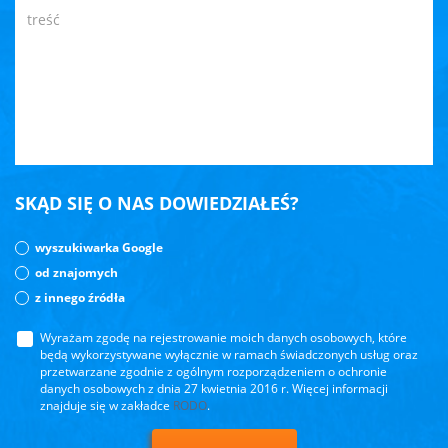
SKĄD SIĘ O NAS DOWIEDZIAŁEŚ?
wyszukiwarka Google
od znajomych
z innego źródła
Wyrażam zgodę na rejestrowanie moich danych osobowych, które
będą wykorzystywane wyłącznie w ramach świadczonych usług oraz
przetwarzane zgodnie z ogólnym rozporządzeniem o ochronie
danych osobowych z dnia 27 kwietnia 2016 r. Więcej informacji
znajduje się w zakładce
RODO
.