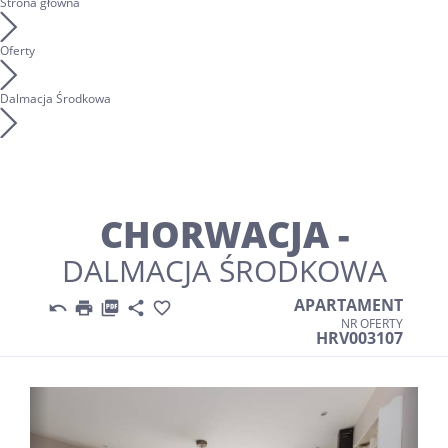
Strona główna
Oferty
Dalmacja Środkowa
CHORWACJA -
DALMACJA ŚRODKOWA
APARTAMENT





NR OFERTY
HRV003107
Previous
Nex