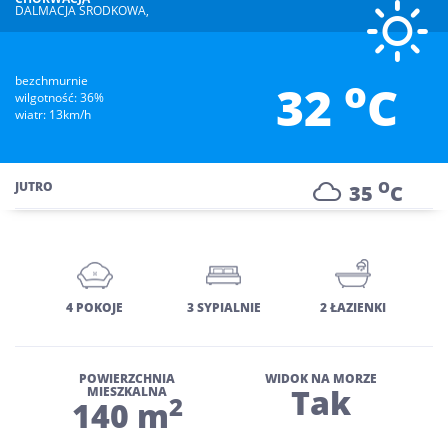
DALMACJA ŚRODKOWA,
o
bezchmurnie
32
C
wilgotność: 36%
wiatr: 13km/h
O
JUTRO
35
C
4 POKOJE
3 SYPIALNIE
2 ŁAZIENKI
POWIERZCHNIA
WIDOK NA MORZE
Tak
MIESZKALNA
2
140 m