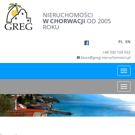
NIERUCHOMOŚCI
W CHORWACJI
OD 2005
ROKU
PL
EN
+48 500 104 932
biuro@greg-nieruchomosci.pl
Toggle
naviga
Toggle
naviga